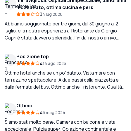
meravigliosa. Ospitalità impeccabile, panorama
mozzafiato, ottima cucina e pers
3
4 lug 2026
Abbiamo soggiornato per tre giorni, dal 30 giugno al 2
luglio, e la nostra esperienza al Ristorante da Giorgio
Capri è stata davvero splendida. Fin dal nostro arrivo
siamo stati accolti con grande cordialità e
professionalità da tutto lo staff, sempre disponibile e
Posizione top
gentile durante tutto il soggiorno. Abbiamo alloggiato
4
14 ago 2025
nella camera 48, dotata di un balcone con una vista
mozzafiato che ha reso il nostro soggiorno ancora più
Ottimo hotel anche se un po' datato. Vista mare con
speciale. Anche il ristorante ci ha conquistati: abbiamo
terrazzino spettacolare. A due passi dalla piazzetta e
pranzato benissimo gustando una caprese fresca e
dalla fermata del bus. Ottimo anche il ristorante. Qualità
saporita e uno spaghetto al pomodoro semplicemente
prezzo eccezionale. La colazione è scarsa e da rivedere
squisito, preparato con ingredienti di ottima qualità. La
Ottimo
colazione è stata un altro punto di forza, ricca di prodotti
4
5 mag 2024
freschi e di qualità, perfetta per iniziare la giornata. Un
sincero grazie a tutto lo staff per l’ospitalità e
Siamo stati molto bene. Camera con balcone e vista
l’attenzione riservataci. Ci siamo sentiti come a casa e
eccezionale. Pulizia super. Colazione continentale e