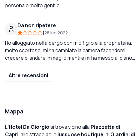
torneremo sicuramente. Consigliatissimo!
personale molto gentile.
Da non ripetere
1
28 lug 2022
Ho alloggiato nell albergo con mio figlio e la proprietaria,
molto scortese, mi ha cambiato la camera facendomi
credere di andare in meglio mentre mi ha messo al piano
zero pieno di umidità, con un bagno alquanto scandaloso
per quanto era piccolo e la camera piccolissima. Per non
Altre recensioni
parlare della colazione al quanto ridicola, praticamente
una merendina e due fette biscottate. Ho chiesto un
frutto mi hanno detto che non lo avevano, quando hanno
sopra il ristorante. Per finire dal terrazzino mi è caduta di
sotto una cosa e la proprietaria mi ha detto che non
Mappa
potevano recuperarla perché non era la loro proprietà.
Pazzesco!! Per non parlare della totale mancanza di
L
'Hotel Da Giorgio
si trova vicino alla
Piazzetta di
manutenzione, praticamente lo scarico che funzionava
Capri
, alle strade delle
lussuose boutique
, ai
Giardini di