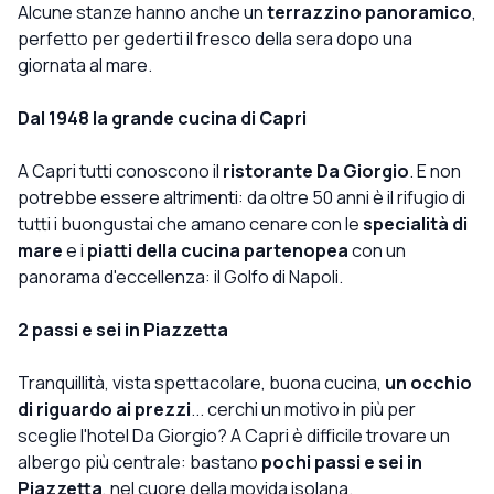
Alcune stanze hanno anche un
terrazzino panoramico
,
perfetto per gederti il fresco della sera dopo una
giornata al mare.
Dal 1948 la grande cucina di Capri
A Capri tutti conoscono il
ristorante Da Giorgio
. E non
potrebbe essere altrimenti: da oltre 50 anni è il rifugio di
tutti i buongustai che amano cenare con le
specialità di
mare
e i
piatti della cucina partenopea
con un
panorama d'eccellenza: il Golfo di Napoli.
2 passi e sei in Piazzetta
Tranquillità, vista spettacolare, buona cucina,
un occhio
di riguardo ai prezzi
... cerchi un motivo in più per
sceglie l'hotel Da Giorgio? A Capri è difficile trovare un
albergo più centrale: bastano
pochi passi e sei in
Piazzetta
, nel cuore della movida isolana.