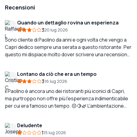
Recensioni
Quando un dettaglio rovina un esperienza
3
20 lug 2026
Sono cliente di Paolino da anni e ogni volta che vengo a
Capri dedico sempre una serata a questo ristorante. Per
questo mi dispiace molto dover scrivere una recensione
di questo tipo. Il cibo è stato ottimo, come sempre, e
anche il servizio è stato all’altezza delle aspettative. I
Lontano da ciò che era un tempo
ragazzi in sala sono stati professionali, gentili e
3
16 lug 2026
impeccabili. Quello che mi ha profondamente colpita,
però, sono state le nuove divise del personale. Le ho
il Paolino è ancora uno dei ristoranti più iconici di Capri,
trovate davvero di cattivo gusto e del tutto fuori
ma purtroppo non offre più l'esperienza indimenticabile
contesto per un ristorante dell’eleganza e della storia di
per cui era famoso un tempo. 😔🍋🌿 L'ambientazione
Paolino. Sembravano più costumi di scena che uniformi
magica sotto i limoni rimane assolutamente bellissima ed
da ristorante: pantaloni turchesi in tessuto sintetico
è ancora il motivo principale per visitarlo. 🌳✨🍋
Deludente
abbinati a camicie, sempre in poliestere, con una
L'atmosfera è elegante, romantica e unicamente
1
15 lug 2026
fantasia multicolore di limoni. L’effetto complessivo, a mio
caprese, rendendo la serata meravigliosa. 🌅🥂 Tuttavia,