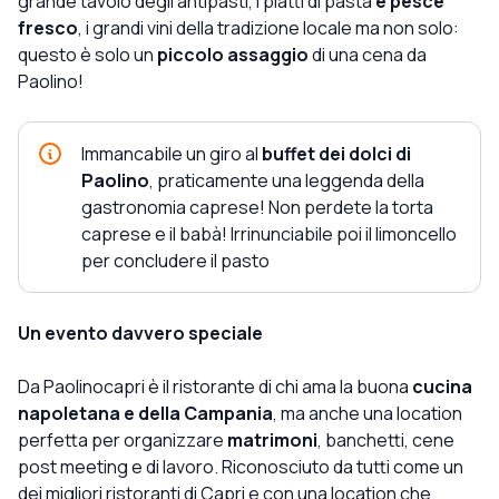
grande tavolo degli antipasti, i piatti di pasta
e pesce
fresco
, i grandi vini della tradizione locale ma non solo:
questo è solo un
piccolo assaggio
di una cena da
Paolino!
Immancabile un giro al
buffet dei dolci di
Paolino
, praticamente una leggenda della
gastronomia caprese! Non perdete la torta
caprese e il babà! Irrinunciabile poi il limoncello
per concludere il pasto
Un evento davvero speciale
Da Paolinocapri è il ristorante di chi ama la buona
cucina
napoletana e della Campania
, ma anche una location
perfetta per organizzare
matrimoni
, banchetti, cene
post meeting e di lavoro. Riconosciuto da tutti come un
dei migliori ristoranti di Capri e con una location che