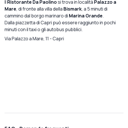
sembrare secondario, ma per me ha influito così tanto
probabilmente noterete che il ristorante ha perso gran
Il
Ristorante Da Paolino
si trova in località
Palazzo a
sull’esperienza da farmi dubitare se tornare la prossima
parte della magia che lo ha reso leggendario. Spero
Mare
, di fronte alla villa della
Bismark
, a 5 minuti di
volta. E mi dispiace davvero, perché fino a ieri sera
sinceramente che riportino i buffet iconici e ripristinino gli
cammino dal borgo marinaro di
Marina Grande
.
Paolino era una tappa irrinunciabile di ogni mio soggiorno
standard eccezionali che un tempo rendevano questa
Dalla piazzetta di Capri può essere raggiunto in pochi
a Capri.
una delle esperienze culinarie imperdibili di Capri. 🌟🇮🇹
minuti con il taxi o gli autobus pubblici.
🍷🙏🍋
Via Palazzo a Mare, 11
-
Capri