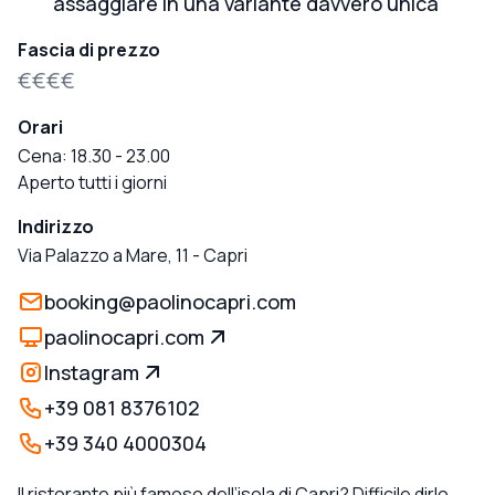
assaggiare in una variante davvero unica
Fascia di prezzo
€€€€
Orari
Cena: 18.30 - 23.00
Aperto tutti i giorni
Indirizzo
Via Palazzo a Mare, 11
-
Capri
booking@paolinocapri.com
paolinocapri.com
Instagram
+39 081 8376102
+39 340 4000304
Il ristorante più famoso dell’isola di Capri? Difficile dirlo,