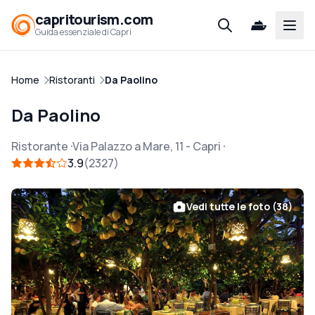
capritourism.com
Open
Guida essenziale di Capri
Home
Ristoranti
Da Paolino
Da Paolino
Ristorante
Via Palazzo a Mare, 11
-
Capri
3.9
2327
Vedi tutte le foto (38)